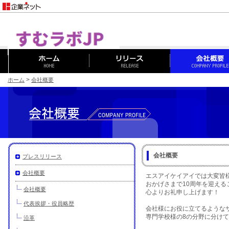
>
ホーム
会社概要
会社概要
プレスリリース
会社概要
エスアイケイアイでは大変皆
おかげさまで10周年を迎える
会社概要
心よりお礼申し上げます！
代表挨拶・役員略歴
会社様にお役に立てるような
専門学校様の8の分野に分け
沿革