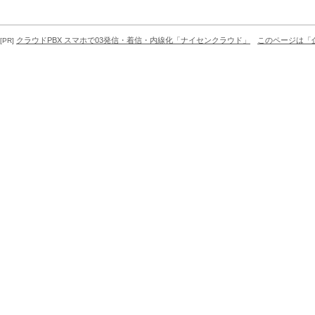
クラウドPBX スマホで03発信・着信・内線化「ナイセンクラウド」
このページは「
[PR]