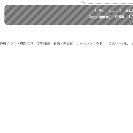
HOME
リリース
会社
Copyright (c) ～SUMU L
クラウドPBX スマホで03発信・着信・内線化「ナイセンクラウド」
このページは「
[PR]