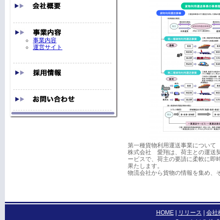
事業内容
運営サイト
第一種貨物利用運送事業について
株式会社 愛翔は、荷主との運送
ービスで、荷主の要請に柔軟に即
果たします。
物流会社から貨物の情報を集め、
HOME
|
リリース
|
会社