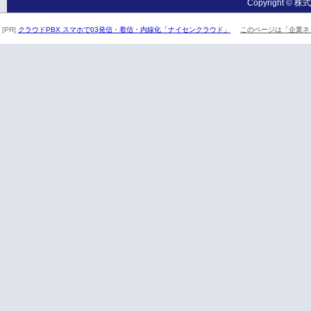
Copyright © 株式
[PR]
クラウドPBX スマホで03発信・着信・内線化「ナイセンクラウド」
このページは「企業ネ