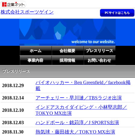
株式会社スポーツゲイン
PCサイトはこちら
ホーム
会社概要
プレスリリース
事業内容
採用情報
お問い合わせ
プレスリリース
バイオハッカー・Ben Greenfield／facebook掲
2018.12.29
載
2018.12.14
アーチェリー・早川漣／TBSラジオ出演
インドアスカイダイビング・小林堅志郎／
2018.12.10
TOKYO MX出演
2018.12.03
ハンドボール・銘苅淳／J SPORTS出演
2018.11.30
熱気球・藤田雄大／TOKYO MX出演