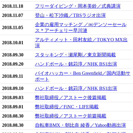
2018.11.18
フリーダイビング・岡本美鈴／式典講演
2018.11.07
登山・松下沙織／TBSラジオ出演
企業の雇用マッチング ／㈱デンソーセール
2018.11.05
ス＊アーチェリー早川漣
アルティメット・田村友絵／TOKYO MX出
2018.10.01
演
2018.09.30
スタッキング・瀬尾剛／東京新聞掲載
2018.09.20
ハンドボール・銘苅淳／NHK BS1出演
バイオハッカー・Ben Greenfield／国内活動サ
2018.09.11
ポート
2018.09.10
ハンドボール・銘苅淳／NHK BS1出演
2018.09.03
弊社取締役／アストーク後篇掲載
2018.09.01
弊社取締役／FiNC・LIFE掲載
2018.08.30
弊社取締役／アストーク前篇掲載
2018.08.30
自転車BMX・朝比奈 綾香／Yahoo動画出演