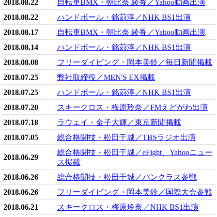
2018.08.22
自転車BMX・朝比奈 綾香／Yahoo動画出演
2018.08.22
ハンドボール・銘苅淳／NHK BS1出演
2018.08.17
自転車BMX・朝比奈 綾香／Yahoo動画出演
2018.08.14
ハンドボール・銘苅淳／NHK BS1出演
2018.08.08
フリーダイビング・岡本美鈴／毎日新聞掲載
2018.07.25
弊社取締役／MEN'S EX掲載
2018.07.25
ハンドボール・銘苅淳／NHK BS1出演
2018.07.20
スキークロス・梅原玲奈／FMえどがわ出演
2018.07.18
ラウェイ・金子大輝／東京新聞掲載
2018.07.05
総合格闘技・松田干城／TBSラジオ出演
総合格闘技・松田干城／eFight、Yahooニュー
2018.06.29
ス掲載
2018.06.26
総合格闘技・松田干城／パンクラス参戦
2018.06.26
フリーダイビング・岡本美鈴／国際大会参戦
2018.06.21
スキークロス・梅原玲奈／NHK BS1出演