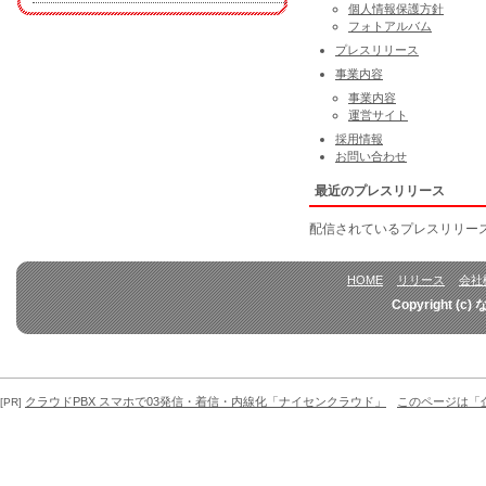
個人情報保護方針
フォトアルバム
プレスリリース
事業内容
事業内容
運営サイト
採用情報
お問い合わせ
最近のプレスリリース
配信されているプレスリリー
HOME
リリース
会社
Copyright (c)
クラウドPBX スマホで03発信・着信・内線化「ナイセンクラウド」
このページは「
[PR]