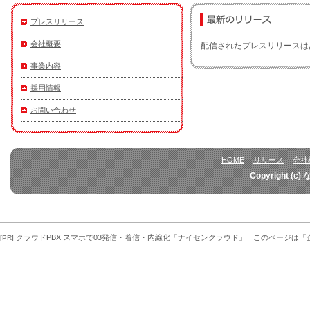
プレスリリース
会社概要
配信されたプレスリリースは
事業内容
採用情報
お問い合わせ
HOME
リリース
会社
Copyright (c)
クラウドPBX スマホで03発信・着信・内線化「ナイセンクラウド」
このページは「
[PR]