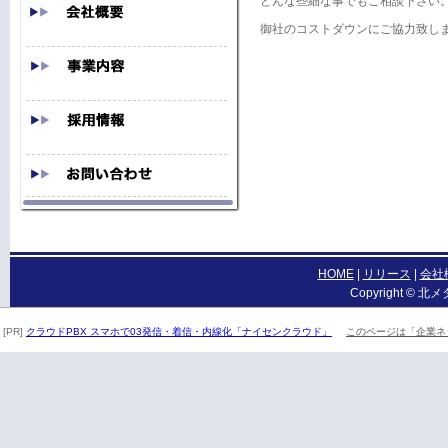
どんな些細な事でもご相談下さい
御社のコストダウンにご協力致し
HOME
|
リリース
|
会社
Copyright © 北メ
[PR]
クラウドPBX スマホで03発信・着信・内線化「ナイセンクラウド」
このページは「企業ネ