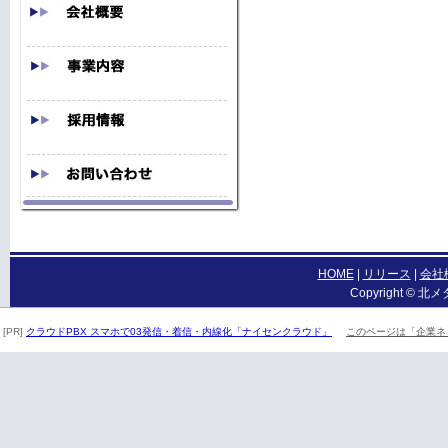
HOME
|
リリース
|
会社
Copyright © 北メ
[PR]
クラウドPBX スマホで03発信・着信・内線化「ナイセンクラウド」
このページは「企業ネ