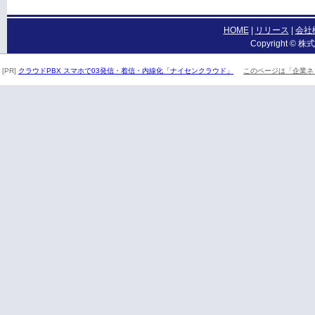
HOME
|
リリース
|
会社
Copyright © 株式
[PR]
クラウドPBX スマホで03発信・着信・内線化「ナイセンクラウド」
このページは「企業ネ