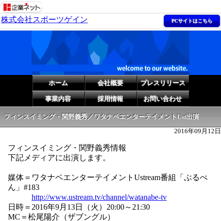
株式会社スポーツゲイン
PCサイトはこちら
ホーム
会社概要
プレスリリース
事業内容
採用情報
お問い合わせ
フィンスイミング・関野義秀／ワタナベエンターテイメントUst出演
2016年09月12日
フィンスイミング・関野義秀情報
下記メディアに出演します。
媒体＝ワタナベエンターテイメントUstream番組「ぶるぺ
ん」#183
http://www.ustream.tv/channel/watanabe-tv
日時＝2016年9月13日（火）20:00～21:30
MC＝松尾陽介（ザブングル）