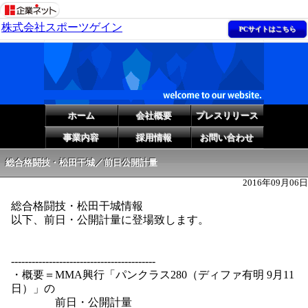
株式会社スポーツゲイン
PCサイトはこちら
ホーム
会社概要
プレスリリース
事業内容
採用情報
お問い合わせ
総合格闘技・松田干城／前日公開計量
2016年09月06日
総合格闘技・松田干城情報
以下、前日・公開計量に登場致します。
------------------------------------------
・概要＝MMA興行「パンクラス280（ディファ有明 9月11
日）」の
前日・公開計量