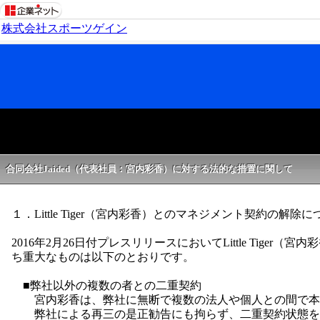
株式会社スポーツゲイン
合同会社Jaided（代表社員：宮内彩香）に対する法的な措置に関して
１．Little Tiger（宮内彩香）とのマネジメント契約の解除に
2016年2月26日付プレスリリースにおいてLittle T
ち重大なものは以下のとおりです。
■弊社以外の複数の者との二重契約
宮内彩香は、弊社に無断で複数の法人や個人との間で本
弊社による再三の是正勧告にも拘らず、二重契約状態を