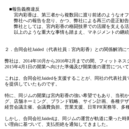
■報告義務違反
宮内彩香は、第三者から複数回に渡り前述のようなオフ
弊社への報告を怠り、かつ、弊社による再三の是正勧告
弊社としては、宮内彩香の格闘技界での活躍を支える活
以上のような重大な事情も踏まえ、マネジメントの継続は
２．合同会社Jaided（代表社員：宮内彩香）との関係解消に
弊社は、2014年10月から2016年2月までの間、フィットネスジム「
2015年4月1日の開業へ向けた準備及び開業後の運営につ
これは、合同会社Jaidedを支援することが、同社の代表
を提供していたものです。
特に、同ジムの開業は宮内彩香の強い希望でもあり、当初から
グ、店舗ネーミング、ブランド戦略、サイン計画、各種デザ
経営会議主催、会議費負担、営業支援、日常PR実務等、多
しかし、合同会社Jaidedは、同ジムの運営が軌道に乗っ
い理由に基づいて、支払拒絶を通知してきました。