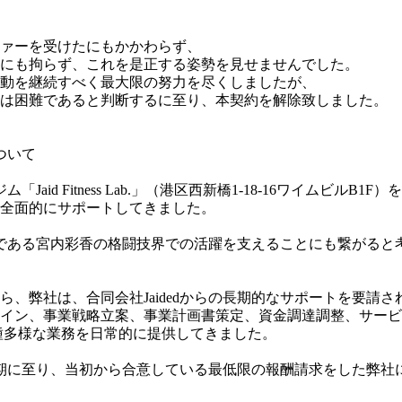
ァーを受けたにもかかわらず、
にも拘らず、これを是正する姿勢を見せませんでした。
動を継続すべく最大限の努力を尽くしましたが、
困難であると判断するに至り、本契約を解除致しました。
ついて
Jaid Fitness Lab.」（港区西新橋1-18-16ワイムビル
いて全面的にサポートしてきました。
社員である宮内彩香の格闘技界での活躍を支えることにも繋がる
、弊社は、合同会社Jaidedからの長期的なサポートを要請
イン、事業戦略立案、事業計画書策定、資金調達調整、サービ
種多様な業務を日常的に提供してきました。
た時期に至り、当初から合意している最低限の報酬請求をした弊