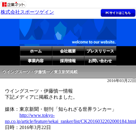
株式会社スポーツゲイン
PCサイトはこちら
ホーム
会社概要
プレスリリース
事業内容
採用情報
お問い合わせ
ウイングスーツ・伊藤慎一／東京新聞掲載
2016年03月22日
ウイングスーツ・伊藤慎一情報
下記メディアに掲載されました。
媒体：東京新聞・朝刊「知られざる世界ランカー」
http://www.tokyo-
np.co.jp/article/feature/sekai_ranker/list/CK2016032202000184.htm
日時：2016年3月22日