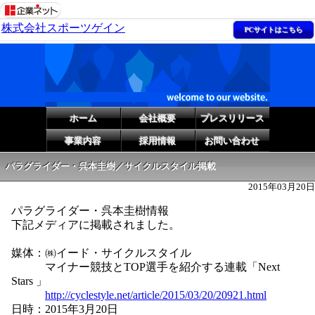
株式会社スポーツゲイン
PCサイトはこちら
ホーム
会社概要
プレスリリース
事業内容
採用情報
お問い合わせ
パラグライダー・呉本圭樹／サイクルスタイル掲載
2015年03月20日
パラグライダー・呉本圭樹情報
下記メディアに掲載されました。
媒体：㈱イード・サイクルスタイル
マイナー競技とTOP選手を紹介する連載「Next
Stars 」
http://cyclestyle.net/article/2015/03/20/20921.html
日時：2015年3月20日