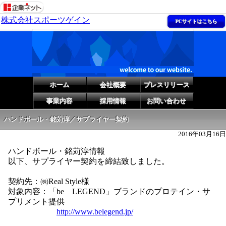
株式会社スポーツゲイン
PCサイトはこちら
ホーム
会社概要
プレスリリース
事業内容
採用情報
お問い合わせ
ハンドボール・銘苅淳／サプライヤー契約
2016年03月16日
ハンドボール・銘苅淳情報
以下、サプライヤー契約を締結致しました。
契約先：㈱Real Style様
対象内容：「be LEGEND」ブランドのプロテイン・サ
プリメント提供
http://www.belegend.jp/