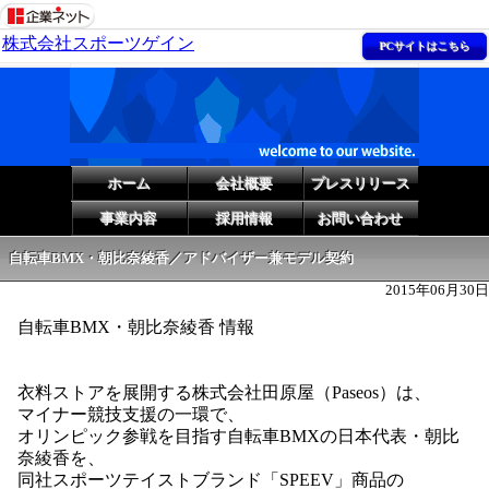
株式会社スポーツゲイン
PCサイトはこちら
ホーム
会社概要
プレスリリース
事業内容
採用情報
お問い合わせ
自転車BMX・朝比奈綾香／アドバイザー兼モデル契約
2015年06月30日
自転車BMX・朝比奈綾香 情報
衣料ストアを展開する株式会社田原屋（Paseos）は、
マイナー競技支援の一環で、
オリンピック参戦を目指す自転車BMXの日本代表・朝比
奈綾香を、
同社スポーツテイストブランド「SPEEV」商品の