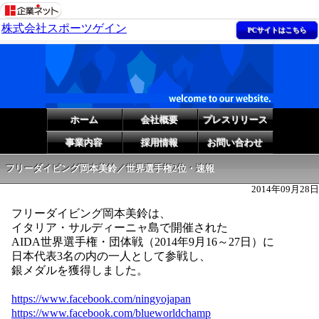
株式会社スポーツゲイン
PCサイトはこちら
ホーム
会社概要
プレスリリース
事業内容
採用情報
お問い合わせ
フリーダイビング岡本美鈴／世界選手権2位・速報
2014年09月28日
フリーダイビング岡本美鈴は、
イタリア・サルディーニャ島で開催された
AIDA世界選手権・団体戦（2014年9月16～27日）に
日本代表3名の内の一人として参戦し、
銀メダルを獲得しました。
https://www.facebook.com/ningyojapan
https://www.facebook.com/blueworldchamp