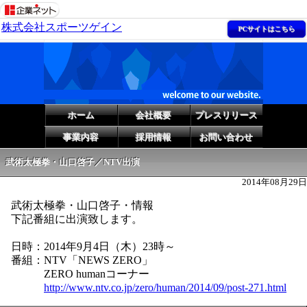
株式会社スポーツゲイン
PCサイトはこちら
ホーム
会社概要
プレスリリース
事業内容
採用情報
お問い合わせ
武術太極拳・山口啓子／NTV出演
2014年08月29日
武術太極拳・山口啓子・情報
下記番組に出演致します。
日時：2014年9月4日（木）23時～
番組：NTV「NEWS ZERO」
ZERO humanコーナー
http://www.ntv.co.jp/zero/human/2014/09/post-271.html