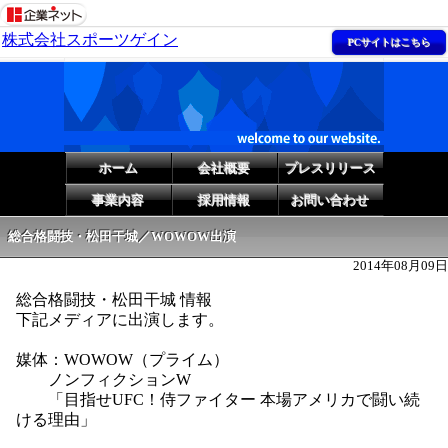
株式会社スポーツゲイン
PCサイトはこちら
ホーム
会社概要
プレスリリース
事業内容
採用情報
お問い合わせ
総合格闘技・松田干城／WOWOW出演
2014年08月09日
総合格闘技・松田干城 情報
下記メディアに出演します。
媒体：WOWOW（プライム）
ノンフィクションW
「目指せUFC！侍ファイター 本場アメリカで闘い続
ける理由」