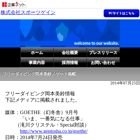
株式会社スポーツゲイン
PCサイトはこちら
ホーム
会社概要
プレスリリース
事業内容
採用情報
お問い合わせ
フリーダイビング岡本美鈴／ゲーテ掲載
2014年07月25日
フリーダイビング岡本美鈴情報
下記メディアに掲載されました。
媒体：GOETHE（幻冬舎）9月号
「いま、一番気になる仕事」
（滝川クリステル・Special対談）
http://www.gentosha.co.jp/goethe/
日時：2014年7月24日発売