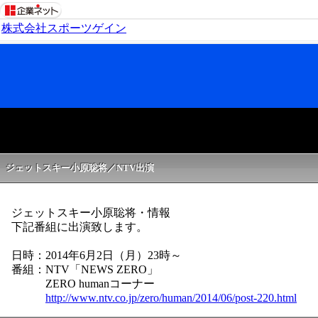
株式会社スポーツゲイン
ジェットスキー小原聡将／NTV出演
ジェットスキー小原聡将・情報
下記番組に出演致します。
日時：2014年6月2日（月）23時～
番組：NTV「NEWS ZERO」
ZERO humanコーナー
http://www.ntv.co.jp/zero/human/2014/06/post-220.html