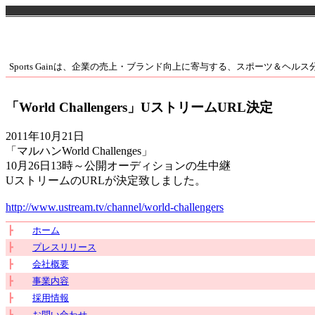
Sports Gainは、企業の売上・ブランド向上に寄与する、スポーツ＆ヘル
「World Challengers」UストリームURL決定
2011年10月21日
「マルハンWorld Challenges」
10月26日13時～公開オーディションの生中継
UストリームのURLが決定致しました。
http://www.ustream.tv/channel/world-challengers
┣
ホーム
┣
プレスリリース
┣
会社概要
┣
事業内容
┣
採用情報
┗
お問い合わせ