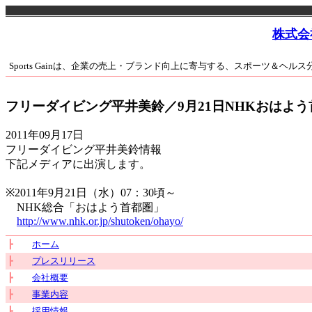
株式会
Sports Gainは、企業の売上・ブランド向上に寄与する、スポーツ＆ヘル
フリーダイビング平井美鈴／9月21日NHKおはよ
2011年09月17日
フリーダイビング平井美鈴情報
下記メディアに出演します。
※2011年9月21日（水）07：30頃～
NHK総合「おはよう首都圏」
http://www.nhk.or.jp/shutoken/ohayo/
┣
ホーム
┣
プレスリリース
┣
会社概要
┣
事業内容
┣
採用情報