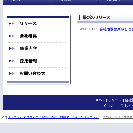
2015.01.09
会社概要更新致しま
HOME
|
リリース
|
会社
Copyright © 北メ
[PR]
クラウドPBX スマホで03発信・着信・内線化「ナイセンクラウド」
このページは「企業ネ